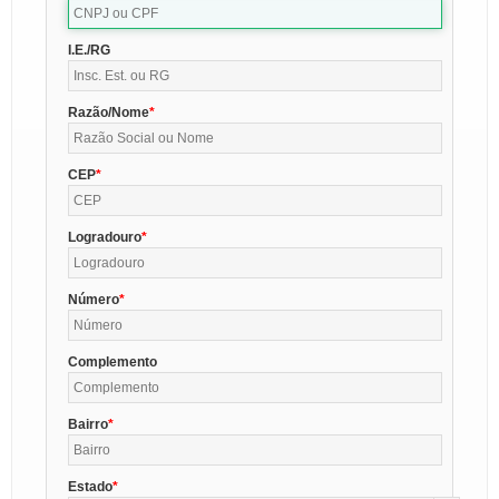
I.E./RG
Razão/Nome
CEP
Logradouro
Número
Complemento
Bairro
Estado