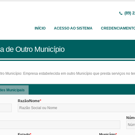
(89) 2
INÍCIO
ACESSO AO SISTEMA
CREDENCIAMENT
a de Outro Município
o Município: Empresa estabelecida em outro Município que presta serviços no terr
des Municipais
Razão/Nome
Núm
Estado
Município