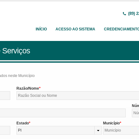
(89) 2
INÍCIO
ACESSO AO SISTEMA
CREDENCIAMENT
 Serviços
tados neste Município
Razão/Nome
Nú
Estado
Município
PI