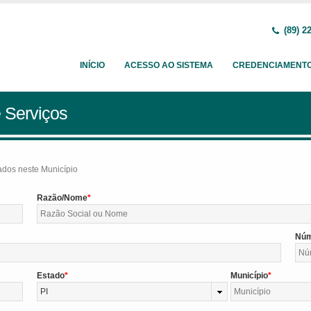
(89) 2
INÍCIO
ACESSO AO SISTEMA
CREDENCIAMENT
 Serviços
tados neste Município
Razão/Nome
Nú
Estado
Município
PI