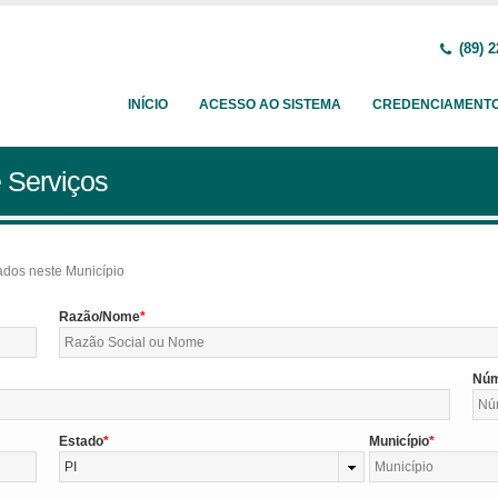
(89) 2
INÍCIO
ACESSO AO SISTEMA
CREDENCIAMENT
 Serviços
tados neste Município
Razão/Nome
Nú
Estado
Município
PI