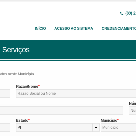
(89) 2
INÍCIO
ACESSO AO SISTEMA
CREDENCIAMENT
 Serviços
tados neste Município
Razão/Nome
Nú
Estado
Município
PI