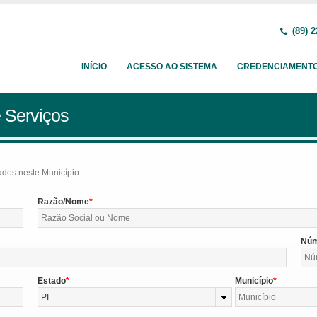
(89) 2
INÍCIO
ACESSO AO SISTEMA
CREDENCIAMENT
 Serviços
tados neste Município
Razão/Nome
Nú
Estado
Município
PI