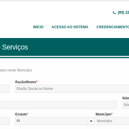
(89) 2
INÍCIO
ACESSO AO SISTEMA
CREDENCIAMENT
 Serviços
tados neste Município
Razão/Nome
Nú
Estado
Município
PI