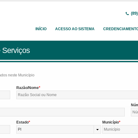
(89)
INÍCIO
ACESSO AO SISTEMA
CREDENCIAMENT
 Serviços
tados neste Município
Razão/Nome
Nú
Estado
Município
PI