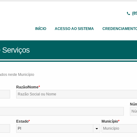
(89
INÍCIO
ACESSO AO SISTEMA
CREDENCIAMENT
 Serviços
tados neste Município
Razão/Nome
Nú
Estado
Município
PI