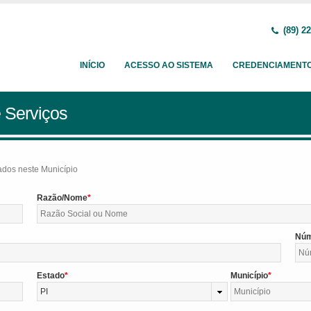
(89) 2
INÍCIO
ACESSO AO SISTEMA
CREDENCIAMENT
 Serviços
tados neste Município
Razão/Nome
Nú
Estado
Município
PI