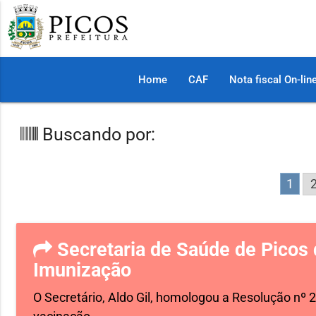
Home
CAF
Nota fiscal On-lin
Buscando por:
1
Secretaria de Saúde de Picos 
Imunização
O Secretário, Aldo Gil, homologou a Resolução nº 