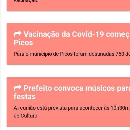
vacinação.
Vacinação da Covid-19 começa
Picos
Para o município de Picos foram destinadas 750 d
Prefeito convoca músicos para
festas
A reunião está prevista para acontecer às 10h30min
de Cultura