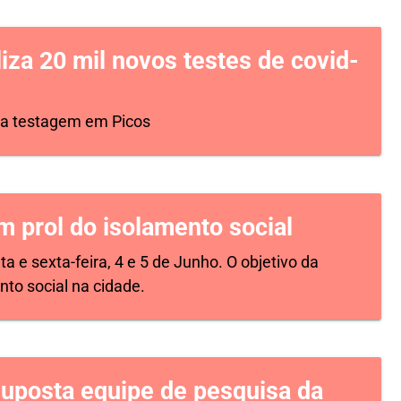
iza 20 mil novos testes de covid-
 a testagem em Picos
m prol do isolamento social
a e sexta-feira, 4 e 5 de Junho. O objetivo da
to social na cidade.
uposta equipe de pesquisa da