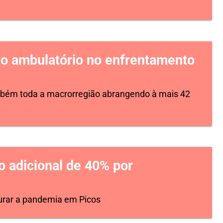
o ambulatório no enfrentamento
mbém toda a macrorregião abrangendo à mais 42
o adicional de 40% por
durar a pandemia em Picos