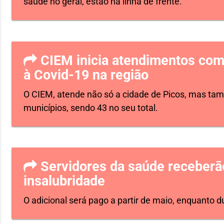
saúde no geral, estão na linha de frente.
CIEM inicia atendimentos com
à Covid-19 na região
O CIEM, atende não só a cidade de Picos, mas ta
municípios, sendo 43 no seu total.
Servidores da saúde receberã
insalubridade
O adicional será pago a partir de maio, enquanto 