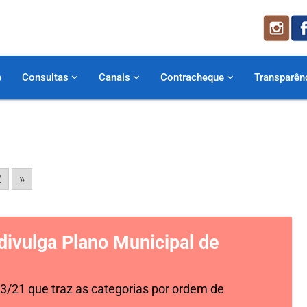
e
Consultas
Canais
Contracheque
Transparên
2
»
divulga Plano Municipal de
23/21 que traz as categorias por ordem de