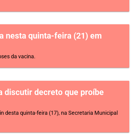
 nesta quinta-feira (21) em
oses da vacina.
 discutir decreto que proíbe
 desta quinta-feira (17), na Secretaria Municipal