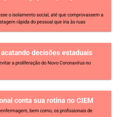
risse o isolamento social, até que comprovassem a
estagem rápida do pessoal que iria às ruas
 acatando decisões estaduais
evitar a proliferação do Novo Coronavírus no
ional conta sua rotina no CIEM
a enfermagem, bem como, os profissionais de