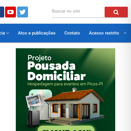
Buscar no site
cia
Atos e publicações
Contato
Acesso restrito