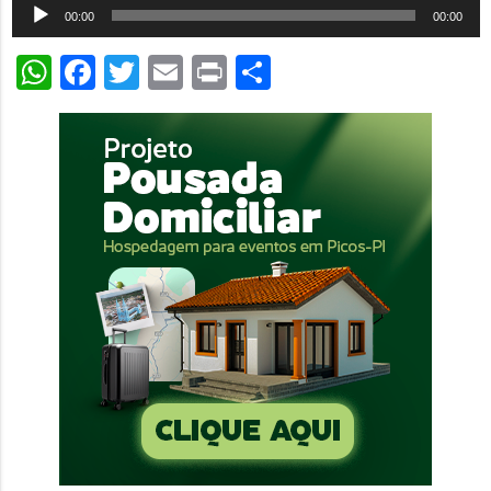
Tocador
00:00
00:00
de
WhatsApp
Facebook
Twitter
Email
Print
Share
áudio