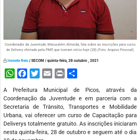
Coordenador da Juventude, Matusalém Almeida, fala sobre as inscrições para curso
de Delivery ofertado pela PMP, que tiveram início hoje (28) (Foto: Arquivo Pessoal)
Ivonete Reis
/ SECOM / quinta-feira, 28 outubro , 2021
WhatsApp
Facebook
Twitter
Email
Print
Share
A Prefeitura Municipal de Picos, através da
Coordenação da Juventude e em parceria com a
Secretaria de Trânsito, Transportes e Mobilidade
Urbana, vai oferecer um curso de Capacitação para
Deliverys totalmente gratuito. As inscrições iniciaram
nesta quinta-feira, 28 de outubro e seguem até o dia