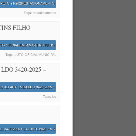
RETO 91-2026 ESTACIONAMENTO
Tags:
estacionamento
TINS FILHO
TO OFICIAL EMIR MARTINS FILHO
Tags:
LUTO OFICIAL MUNICIPAL
LDO 3420-2025 –
O AO ART. 15 DA LDO 3420-2025 –
Tags:
ldo
LEI 3476-2026 REAJUSTE 2026 – 5,6