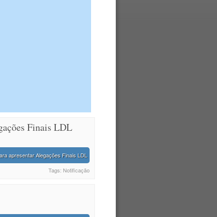
egações Finais LDL
para apresentar Alegações Finais LDL
Tags:
Notificação