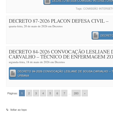
DECRETO 85-2026 COMISSÃO INTERSETORI
Tags:
COMISSÃO INTERSET
DECRETO 87-2026 PLACON DEFESA CIVIL –
quarta-feira, 20 de maio de 2026 em
Decretos
DECRETO 
DECRETO 84-2026 CONVOCAÇÃO LESLIANE 
CARVALHO – TÉCNICO DE ENFERMAGEM Z
segunda-feira, 18 de maio de 2026 em
Decretos
DECRETO 84-2026 CONVOCAÇÃO LESLIANE DE SOUSA CARVALHO –
URBANA
Páginas:
1
2
3
4
5
6
7
...
283
»
Voltar ao topo