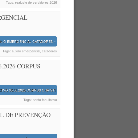
Tags:
reajuste de servidores 2026
RGENCIAL
ÍLIO EMERGENCIAL CATADORES –
Tags:
auxilio emergencial
,
catadores
6.2026 CORPUS
IVO 05.06.2026 CORPUS CHRISTI
Tags:
ponto facultativo
AL DE PREVENÇÃO