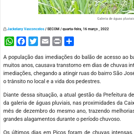
Galeria de águas pluviais
Jackelany Vasconcelos
/ SECOM / quarta-feira, 16 março , 2022
WhatsApp
Facebook
Twitter
Email
Print
Share
A população das imediações do balão de acesso ao bai
muitos anos, causava transtorno em dias de chuvas in
imediações, chegando a atingir ruas do bairro São José
o trânsito no local e a vida dos pedestres.
Diante dessa situação, a atual gestão da Prefeitura d
da galeria de águas pluviais, nas proximidades da Cai
mês de dezembro do mesmo ano, trazendo melhorias s
grandes alagamentos durante o período chuvoso.
Os últimos dias em Picos foram de chuvas intensas, e