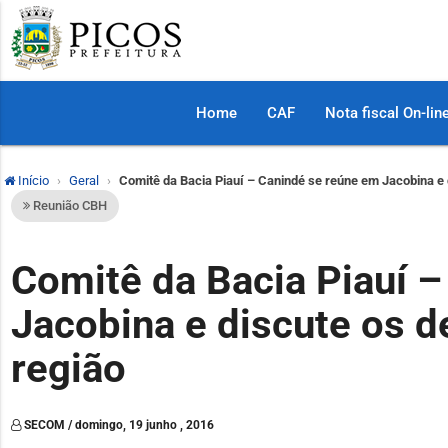
Home
CAF
Nota fiscal On-lin
Início
Geral
Comitê da Bacia Piauí – Canindé se reúne em Jacobina e d
Reunião CBH
Comitê da Bacia Piauí 
Jacobina e discute os d
região
SECOM / domingo, 19 junho , 2016