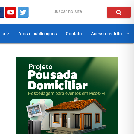
Buscar no site
cia
Atos e publicações
Contato
Acesso restrito