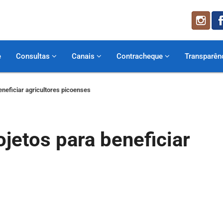
e
Consultas
Canais
Contracheque
Transparên
eneficiar agricultores picoenses
ojetos para beneficiar