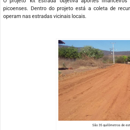
O projeto ‘kit Estrada’ objetiva aportes financeiro
picoenses. Dentro do projeto está a coleta de recu
operam nas estradas vicinais locais.
São 35 quilômetros de est