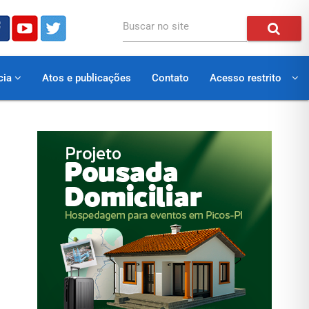
Buscar no site
cia
Atos e publicações
Contato
Acesso restrito