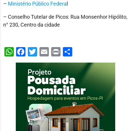
–
Ministério Público Federa
l
– Conselho Tutelar de Picos: Rua Monsenhor Hipólito,
n° 230, Centro da cidade
WhatsApp
Facebook
Twitter
Email
Print
Share