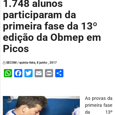
1.748 alunos
participaram da
primeira fase da 13º
edição da Obmep em
Picos
SECOM / quinta-feira, 8 junho , 2017
WhatsApp
Facebook
Twitter
Email
Print
Share
As provas da
primeira fase
da 13º