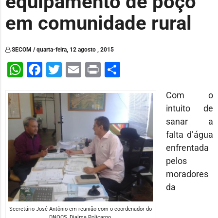
equipamento de poço
em comunidade rural
SECOM / quarta-feira, 12 agosto , 2015
WhatsApp
Facebook
Twitter
Email
Print
Share
Com o
intuito de
sanar a
falta d’água
enfrentada
pelos
moradores
da
Secretário José Antônio em reunião com o coordenador do
DNOCS, Djalma Policarpo.