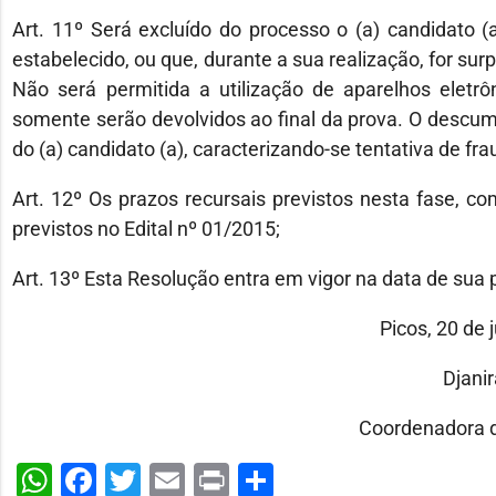
Art. 11º Será excluído do processo o (a) candidato (a
estabelecido, ou que, durante a sua realização, for su
Não será permitida a utilização de aparelhos eletr
somente serão devolvidos ao final da prova. O descum
do (a) candidato (a), caracterizando-se tentativa de fra
Art. 12º Os prazos recursais previstos nesta fase, 
previstos no Edital nº 01/2015;
Art. 13º Esta Resolução entra em vigor na data de sua 
Picos, 20 de 
Djanira Cab
Coordenadora da Comis
WhatsApp
Facebook
Twitter
Email
Print
Share