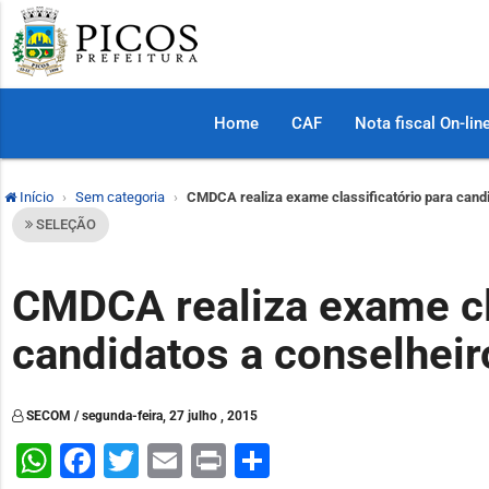
Home
CAF
Nota fiscal On-lin
Início
Sem categoria
CMDCA realiza exame classificatório para candi
SELEÇÃO
CMDCA realiza exame cla
candidatos a conselheir
SECOM / segunda-feira, 27 julho , 2015
WhatsApp
Facebook
Twitter
Email
Print
Share