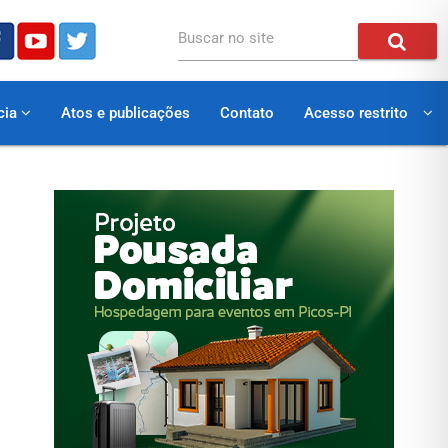
Buscar no site
cia
Atos e publicações
Contato
Acesso restrito