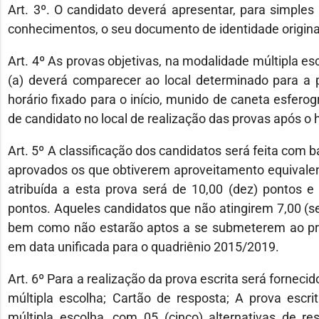
Art. 3º. O candidato deverá apresentar, para simple
conhecimentos, o seu documento de identidade origina
Art. 4º As provas objetivas, na modalidade múltipla esc
(a) deverá comparecer ao local determinado para a 
horário fixado para o início, munido de caneta esferogr
de candidato no local de realização das provas após o ho
Art. 5º A classificação dos candidatos será feita com 
aprovados os que obtiverem aproveitamento equivale
atribuída a esta prova será de 10,00 (dez) pontos e
pontos. Aqueles candidatos que não atingirem 7,00 (s
bem como não estarão aptos a se submeterem ao pr
em data unificada para o quadriênio 2015/2019.
Art. 6º Para a realização da prova escrita será fornec
múltipla escolha; Cartão de resposta; A prova escr
múltipla escolha, com 05 (cinco) alternativas de re