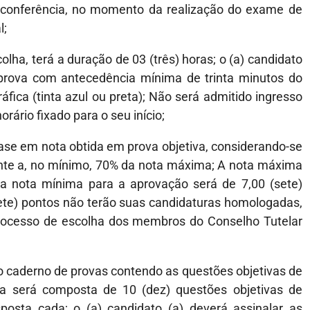
s conferência, no momento da realização do exame de
l;
olha, terá a duração de 03 (três) horas; o (a) candidato
prova com antecedência mínima de trinta minutos do
áfica (tinta azul ou preta); Não será admitido ingresso
rário fixado para o seu início;
base em nota obtida em prova objetiva, considerando-se
nte a, no mínimo, 70% da nota máxima; A nota máxima
 a nota mínima para a aprovação será de 7,00 (sete)
ete) pontos não terão suas candidaturas homologadas,
ocesso de escolha dos membros do Conselho Tutelar
ido caderno de provas contendo as questões objetivas de
ita será composta de 10 (dez) questões objetivas de
sposta cada; o (a) candidato (a) deverá assinalar as