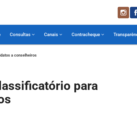
e
Consultas
Canais
Contracheque
Transparên
datos a conselheiros
ssificatório para
os