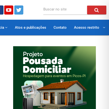
Buscar no site
cia
Atos e publicações
Contato
Acesso restrito