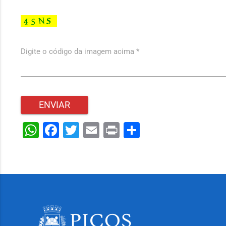
Digite o código da imagem acima *
WhatsApp
Facebook
Twitter
Email
Print
Share