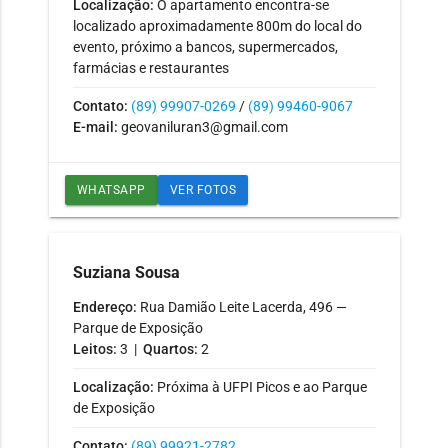
Localização:
O apartamento encontra-se
localizado aproximadamente 800m do local do
evento, próximo a bancos, supermercados,
farmácias e restaurantes
Contato:
(89) 99907-0269
/
(89) 99460-9067
E-mail:
geovaniluran3@gmail.com
WHATSAPP
VER FOTOS
Suziana Sousa
Endereço:
Rua Damião Leite Lacerda, 496 —
Parque de Exposição
Leitos:
3 |
Quartos:
2
Localização:
Próxima à UFPI Picos e ao Parque
de Exposição
Contato:
(89) 99921-2782