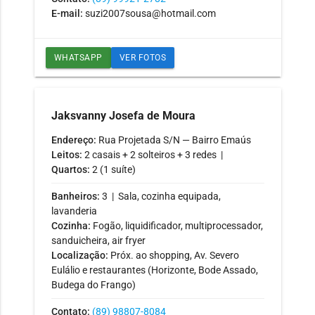
E-mail:
suzi2007sousa@hotmail.com
WHATSAPP
VER FOTOS
Jaksvanny Josefa de Moura
Endereço:
Rua Projetada S/N — Bairro Emaús
Leitos:
2 casais + 2 solteiros + 3 redes |
Quartos:
2 (1 suíte)
Banheiros:
3 | Sala, cozinha equipada,
lavanderia
Cozinha:
Fogão, liquidificador, multiprocessador,
sanduicheira, air fryer
Localização:
Próx. ao shopping, Av. Severo
Eulálio e restaurantes (Horizonte, Bode Assado,
Budega do Frango)
Contato:
(89) 98807-8084