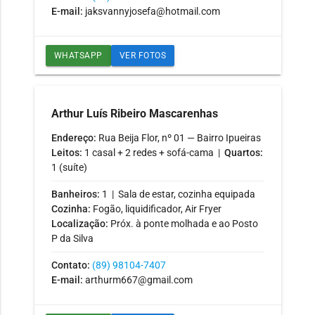
E-mail:
jaksvannyjosefa@hotmail.com
WHATSAPP
VER FOTOS
Arthur Luís Ribeiro Mascarenhas
Endereço:
Rua Beija Flor, nº 01 — Bairro Ipueiras
Leitos:
1 casal + 2 redes + sofá-cama |
Quartos:
1 (suíte)
Banheiros:
1 | Sala de estar, cozinha equipada
Cozinha:
Fogão, liquidificador, Air Fryer
Localização:
Próx. à ponte molhada e ao Posto
P da Silva
Contato:
(89) 98104-7407
E-mail:
arthurm667@gmail.com