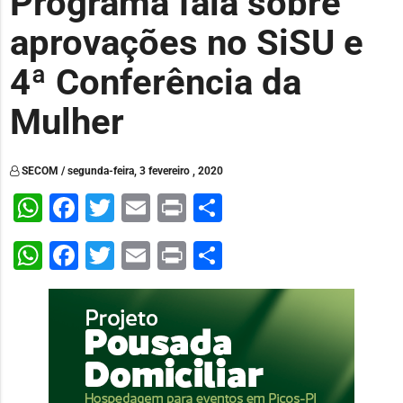
Programa fala sobre
aprovações no SiSU e
4ª Conferência da
Mulher
SECOM / segunda-feira, 3 fevereiro , 2020
WhatsApp
Facebook
Twitter
Email
Print
Share
WhatsApp
Facebook
Twitter
Email
Print
Share