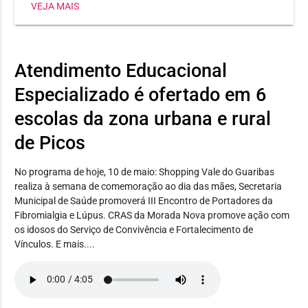
VEJA MAIS
Heli Nunes, já conquistou três medalhas, sendo dois
ouros e uma prata. Já a estudante Maria Jhulya
conseguiu duas pratas em corrida 150m e salto em
distância. E Wilker Eduardo levou bronze no lançamento
Atendimento Educacional
de disco.
Especializado é ofertado em 6
escolas da zona urbana e rural
de Picos
No programa de hoje, 10 de maio: Shopping Vale do Guaribas
realiza à semana de comemoração ao dia das mães, Secretaria
Municipal de Saúde promoverá III Encontro de Portadores da
Fibromialgia e Lúpus. CRAS da Morada Nova promove ação com
os idosos do Serviço de Convivência e Fortalecimento de
Vínculos. E mais....