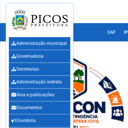
CAF
IP
Administração municipal
Governadoria
Secretarias
Administração indireta
Atos e publicações
Documentos
Ouvidoria