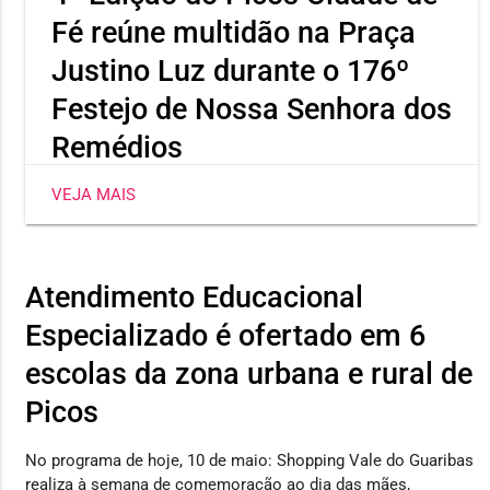
Fé reúne multidão na Praça
Justino Luz durante o 176º
Festejo de Nossa Senhora dos
Remédios
O ponto alto da noite foi o show comandado pela
VEJA MAIS
cantora Maria Clara Rocha, acompanhada de seu
esposo Ítalo Poeta e da banda Exército de Deus.
Atendimento Educacional
Especializado é ofertado em 6
escolas da zona urbana e rural de
Picos
No programa de hoje, 10 de maio: Shopping Vale do Guaribas
realiza à semana de comemoração ao dia das mães,