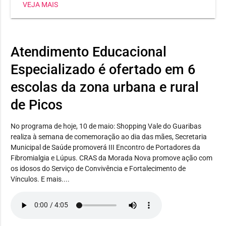
VEJA MAIS
Heli Nunes, já conquistou três medalhas, sendo dois
ouros e uma prata. Já a estudante Maria Jhulya
conseguiu duas pratas em corrida 150m e salto em
distância. E Wilker Eduardo levou bronze no lançamento
Atendimento Educacional
de disco.
Especializado é ofertado em 6
escolas da zona urbana e rural
de Picos
No programa de hoje, 10 de maio: Shopping Vale do Guaribas
realiza à semana de comemoração ao dia das mães, Secretaria
Municipal de Saúde promoverá III Encontro de Portadores da
Fibromialgia e Lúpus. CRAS da Morada Nova promove ação com
os idosos do Serviço de Convivência e Fortalecimento de
Vínculos. E mais....