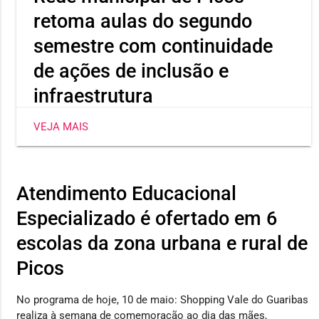
retoma aulas do segundo
semestre com continuidade
de ações de inclusão e
infraestrutura
As aulas da rede municipal de Picos retornaram nesta
VEJA MAIS
segunda-feira (03), em todas as escolas de tempo
integral e regular.
Atendimento Educacional
Especializado é ofertado em 6
escolas da zona urbana e rural de
Picos
No programa de hoje, 10 de maio: Shopping Vale do Guaribas
realiza à semana de comemoração ao dia das mães,