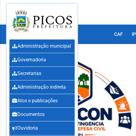
CAF
IP
Administração municipal
Governadoria
Secretarias
Administração indireta
Atos e publicações
Documentos
Ouvidoria