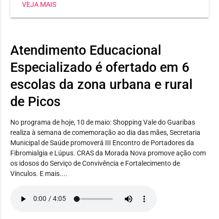
VEJA MAIS
Heli Nunes, já conquistou três medalhas, sendo dois
ouros e uma prata. Já a estudante Maria Jhulya
conseguiu duas pratas em corrida 150m e salto em
distância. E Wilker Eduardo levou bronze no lançamento
Atendimento Educacional
de disco.
Especializado é ofertado em 6
escolas da zona urbana e rural
de Picos
No programa de hoje, 10 de maio: Shopping Vale do Guaribas
realiza à semana de comemoração ao dia das mães, Secretaria
Municipal de Saúde promoverá III Encontro de Portadores da
Fibromialgia e Lúpus. CRAS da Morada Nova promove ação com
os idosos do Serviço de Convivência e Fortalecimento de
Vínculos. E mais....