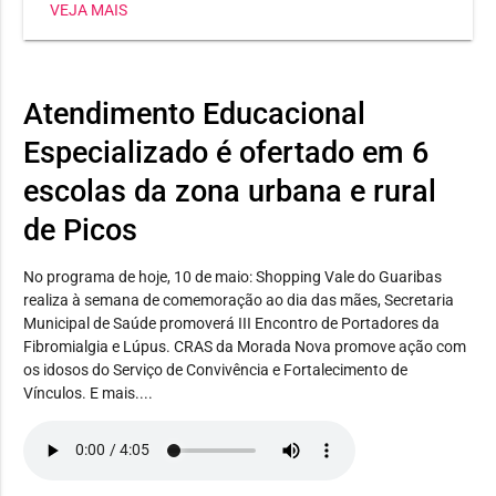
VEJA MAIS
Heli Nunes, já conquistou três medalhas, sendo dois
ouros e uma prata. Já a estudante Maria Jhulya
conseguiu duas pratas em corrida 150m e salto em
distância. E Wilker Eduardo levou bronze no lançamento
Atendimento Educacional
de disco.
Especializado é ofertado em 6
escolas da zona urbana e rural
de Picos
No programa de hoje, 10 de maio: Shopping Vale do Guaribas
realiza à semana de comemoração ao dia das mães, Secretaria
Municipal de Saúde promoverá III Encontro de Portadores da
Fibromialgia e Lúpus. CRAS da Morada Nova promove ação com
os idosos do Serviço de Convivência e Fortalecimento de
Vínculos. E mais....