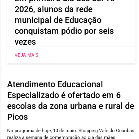
2026, alunos da rede
municipal de Educação
conquistam pódio por seis
vezes
Neste primeiro dia o atleta Ícaro Severino, aluno da
VEJA MAIS
Escola Heli Nunes, já conquistou três medalhas,
sendo dois ouros e uma prata. Já a estudante Maria
Jhulya conseguiu duas pratas em corrida 150m e salto
em distância. E Wilker Eduardo levou bronze no
Atendimento Educacional
lançamento de disco.
Especializado é ofertado em 6
escolas da zona urbana e rural de
Picos
No programa de hoje, 10 de maio: Shopping Vale do Guaribas
realiza à semana de comemoração ao dia das mães,