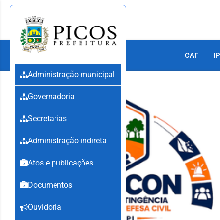
CAF
IP
Administração municipal
Governadoria
Secretarias
Administração indireta
Atos e publicações
Documentos
Ouvidoria