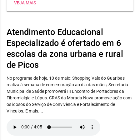
VEJA MAIS
Heli Nunes, já conquistou três medalhas, sendo dois
ouros e uma prata. Já a estudante Maria Jhulya
conseguiu duas pratas em corrida 150m e salto em
distância. E Wilker Eduardo levou bronze no lançamento
Atendimento Educacional
de disco.
Especializado é ofertado em 6
escolas da zona urbana e rural
de Picos
No programa de hoje, 10 de maio: Shopping Vale do Guaribas
realiza à semana de comemoração ao dia das mães, Secretaria
Municipal de Saúde promoverá III Encontro de Portadores da
Fibromialgia e Lúpus. CRAS da Morada Nova promove ação com
os idosos do Serviço de Convivência e Fortalecimento de
Vínculos. E mais....