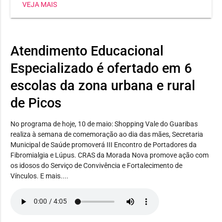
VEJA MAIS
Heli Nunes, já conquistou três medalhas, sendo dois
ouros e uma prata. Já a estudante Maria Jhulya
conseguiu duas pratas em corrida 150m e salto em
distância. E Wilker Eduardo levou bronze no lançamento
Atendimento Educacional
de disco.
Especializado é ofertado em 6
escolas da zona urbana e rural
de Picos
No programa de hoje, 10 de maio: Shopping Vale do Guaribas
realiza à semana de comemoração ao dia das mães, Secretaria
Municipal de Saúde promoverá III Encontro de Portadores da
Fibromialgia e Lúpus. CRAS da Morada Nova promove ação com
os idosos do Serviço de Convivência e Fortalecimento de
Vínculos. E mais....