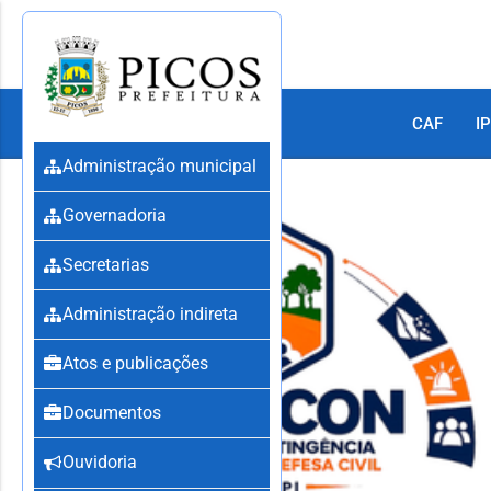
CAF
IP
Administração municipal
Governadoria
Secretarias
Administração indireta
Atos e publicações
Documentos
Ouvidoria