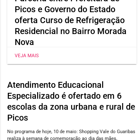
Picos e Governo do Estado
oferta Curso de Refrigeração
Residencial no Bairro Morada
Nova
Capacitação promovida pela SEMTAS em parceria
VEJA MAIS
com a SETRE oferece aulas práticas em uma unidade
móvel totalmente equipada
Atendimento Educacional
Especializado é ofertado em 6
escolas da zona urbana e rural de
Picos
No programa de hoje, 10 de maio: Shopping Vale do Guaribas
realiza à semana de comemoração ao dia das mães,