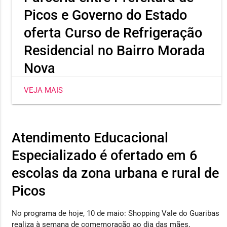
Picos e Governo do Estado
oferta Curso de Refrigeração
Residencial no Bairro Morada
Nova
Capacitação promovida pela SEMTAS em parceria
VEJA MAIS
com a SETRE oferece aulas práticas em uma unidade
móvel totalmente equipada
Atendimento Educacional
Especializado é ofertado em 6
escolas da zona urbana e rural de
Picos
No programa de hoje, 10 de maio: Shopping Vale do Guaribas
realiza à semana de comemoração ao dia das mães,