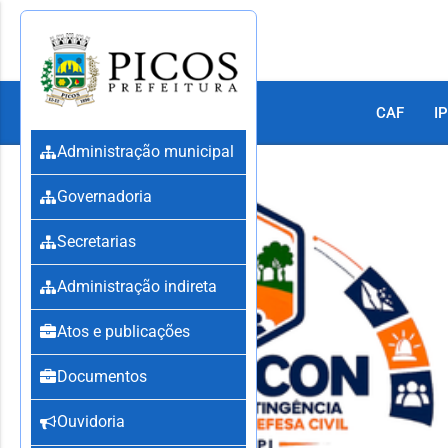
CAF
IP
Administração municipal
Governadoria
Secretarias
Administração indireta
Atos e publicações
Documentos
Ouvidoria