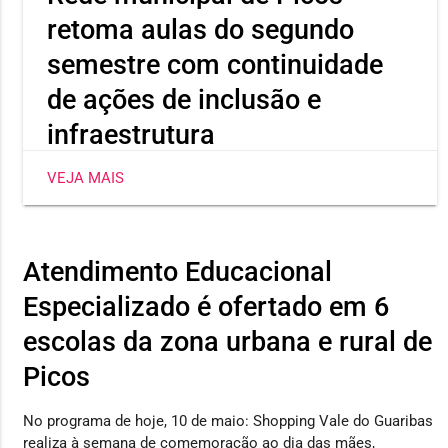
retoma aulas do segundo
semestre com continuidade
de ações de inclusão e
infraestrutura
As aulas da rede municipal de Picos retornaram nesta
VEJA MAIS
segunda-feira (03), em todas as escolas de tempo
integral e regular.
Atendimento Educacional
Especializado é ofertado em 6
escolas da zona urbana e rural de
Picos
No programa de hoje, 10 de maio: Shopping Vale do Guaribas
realiza à semana de comemoração ao dia das mães,