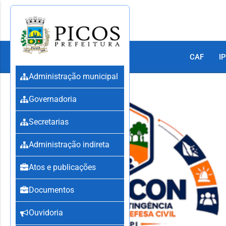
CAF
IP
Administração municipal
Governadoria
Secretarias
Administração indireta
Atos e publicações
Documentos
Ouvidoria