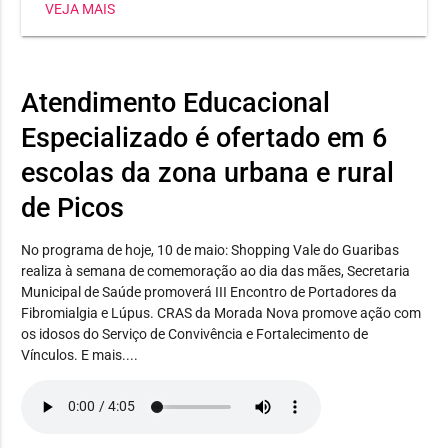
VEJA MAIS
Heli Nunes, já conquistou três medalhas, sendo dois
ouros e uma prata. Já a estudante Maria Jhulya
conseguiu duas pratas em corrida 150m e salto em
distância. E Wilker Eduardo levou bronze no lançamento
Atendimento Educacional
de disco.
Especializado é ofertado em 6
escolas da zona urbana e rural
de Picos
No programa de hoje, 10 de maio: Shopping Vale do Guaribas
realiza à semana de comemoração ao dia das mães, Secretaria
Municipal de Saúde promoverá III Encontro de Portadores da
Fibromialgia e Lúpus. CRAS da Morada Nova promove ação com
os idosos do Serviço de Convivência e Fortalecimento de
Vínculos. E mais....