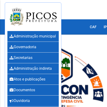
CAF
IP
Administração municipal
Governadoria
Secretarias
Administração indireta
Atos e publicações
Documentos
Ouvidoria