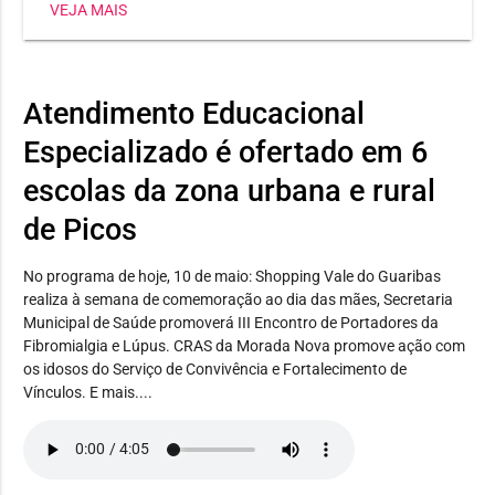
VEJA MAIS
Heli Nunes, já conquistou três medalhas, sendo dois
ouros e uma prata. Já a estudante Maria Jhulya
conseguiu duas pratas em corrida 150m e salto em
distância. E Wilker Eduardo levou bronze no lançamento
Atendimento Educacional
de disco.
Especializado é ofertado em 6
escolas da zona urbana e rural
de Picos
No programa de hoje, 10 de maio: Shopping Vale do Guaribas
realiza à semana de comemoração ao dia das mães, Secretaria
Municipal de Saúde promoverá III Encontro de Portadores da
Fibromialgia e Lúpus. CRAS da Morada Nova promove ação com
os idosos do Serviço de Convivência e Fortalecimento de
Vínculos. E mais....