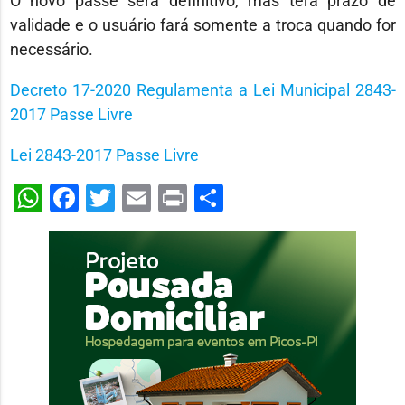
O novo passe será definitivo, mas terá prazo de
validade e o usuário fará somente a troca quando for
necessário.
Decreto 17-2020 Regulamenta a Lei Municipal 2843-
2017 Passe Livre
Lei 2843-2017 Passe Livre
WhatsApp
Facebook
Twitter
Email
Print
Share