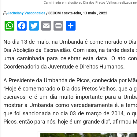
Caminhada em alusão ao Dia dos Pretos Velhos, realizada pe
Jackelany Vasconcelos
/ SECOM / sexta-feira, 13 maio , 2022
WhatsApp
Facebook
Twitter
Email
Print
Share
No dia 13 de maio, na Umbanda é comemorado o Dia d
Dia Abolição da Escravidão. Com isso, na tarde desta s
uma caminhada para celebrar esta data. O ato cont
Coordenadoria da Juventude e Direitos Humanos.
A Presidente da Umbanda de Picos, conhecida por Mãe 
“Hoje é comemorado o Dia dos Pretos Velhos, que a g
escravos, e é um dia muito importante para a Umba
mostrar a Umbanda como verdadeiramente é, e temo
que foi sancionada no dia 03 de março de 2014, o 
Picos, então para nós, hoje é um grande dia”, afirmou 