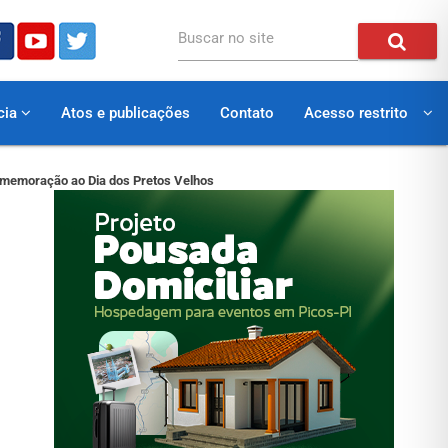
Buscar no site
cia
Atos e publicações
Contato
Acesso restrito
comemoração ao Dia dos Pretos Velhos