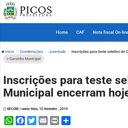
Home
CAF
Nota fiscal On-lin
Início
Coordenações
Juventude
Inscrições para teste seletivo do 
Cursinho Municipal
Inscrições para teste se
Municipal encerram hoje
SECOM / sexta-feira, 15 fevereiro , 2019
WhatsApp
Facebook
Twitter
Email
Print
Share