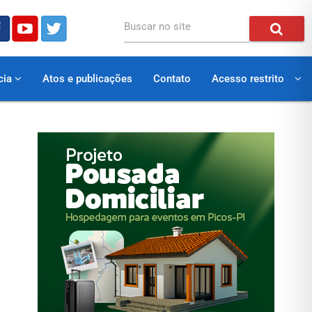
Buscar no site
cia
Atos e publicações
Contato
Acesso restrito