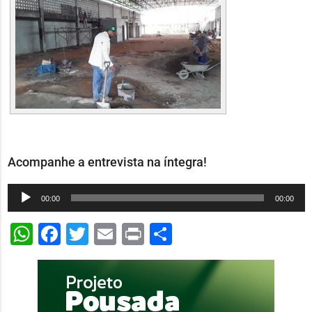
Acompanhe a entrevista na íntegra!
Tocador
00:00
00:00
de
WhatsApp
Facebook
Twitter
Email
Print
Share
áudio