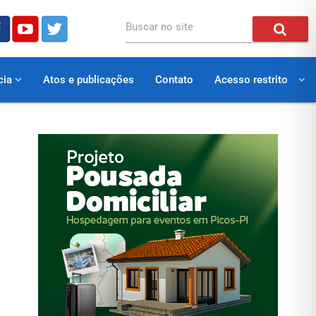
Buscar no site
cia
Atos e publicações
Contato
Acesso restrito