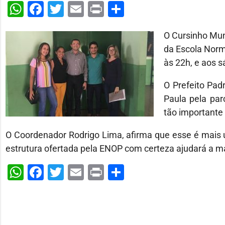
WhatsApp
Facebook
Twitter
Email
Print
Share
O Cursinho Muni
da Escola Norma
às 22h, e aos 
O Prefeito Pad
Paula pela parc
tão importante
O Coordenador Rodrigo Lima, afirma que esse é mais um
estrutura ofertada pela ENOP com certeza ajudará a ma
WhatsApp
Facebook
Twitter
Email
Print
Share