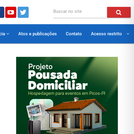
Buscar no site
cia
Atos e publicações
Contato
Acesso restrito