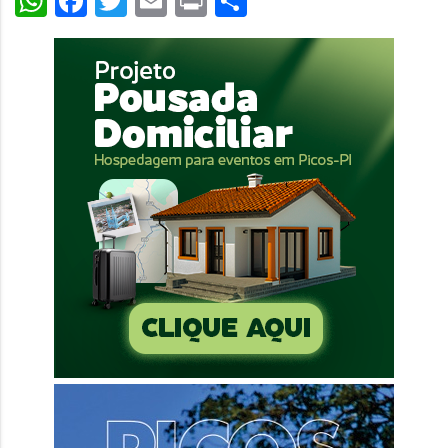
WhatsApp
Facebook
Twitter
Email
Print
Share