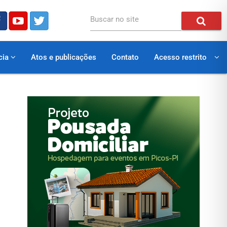
Buscar no site
cia
Atos e publicações
Contato
Acesso restrito