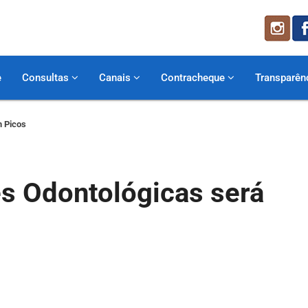
e
Consultas
Canais
Contracheque
Transparên
m Picos
es Odontológicas será