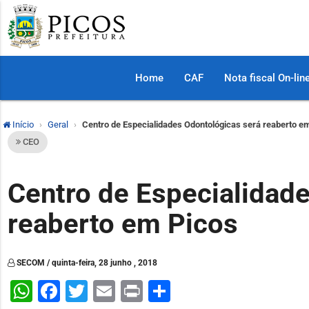
Home
CAF
Nota fiscal On-lin
Início
Geral
Centro de Especialidades Odontológicas será reaberto e
CEO
Centro de Especialidad
reaberto em Picos
SECOM / quinta-feira, 28 junho , 2018
WhatsApp
Facebook
Twitter
Email
Print
Share