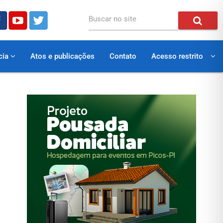
Buscar no site
cia
Atos e publicações
Contato
Acesso restrito