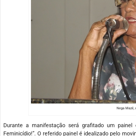
Nega Mazé, 
Durante a manifestação será grafitado um painel
Feminicídio!”. O referido painel é idealizado pelo mo