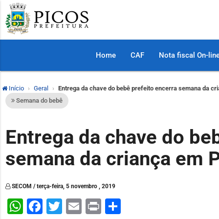
Home
CAF
Nota fiscal On-lin
Início
Geral
Entrega da chave do bebê prefeito encerra semana da cr
Semana do bebê
Entrega da chave do beb
semana da criança em 
SECOM / terça-feira, 5 novembro , 2019
WhatsApp
Facebook
Twitter
Email
Print
Share