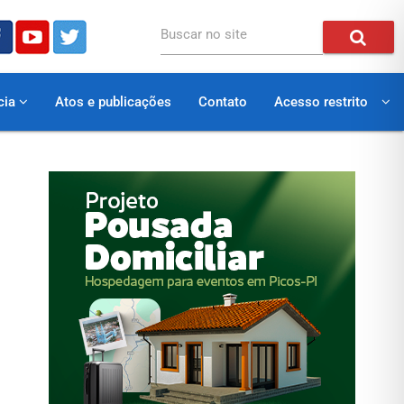
Buscar no site
cia
Atos e publicações
Contato
Acesso restrito