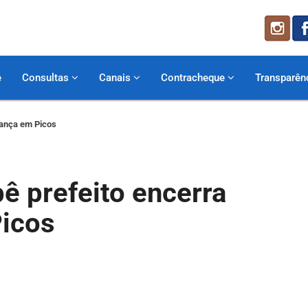
e
Consultas
Canais
Contracheque
Transparên
iança em Picos
ê prefeito encerra
Picos