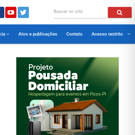
Buscar no site
cia
Atos e publicações
Contato
Acesso restrito