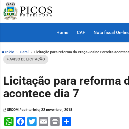
Home
CAF
Nota fiscal On-lin
Início
Geral
Licitação para reforma da Praça Josino Ferreira acontece
AVISO DE LICITAÇÃO
Licitação para reforma 
acontece dia 7
SECOM / quinta-feira, 22 novembro , 2018
WhatsApp
Facebook
Twitter
Email
Print
Share